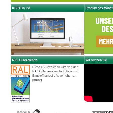
KERTO® LVL
Produkt des Monat
RAL Gütezeichen
Wir suchen Sie
Dieses Gütezeichen wird von der
RAL Gütegemeinschaft Holz- und
Baustoffhandel e.V. verliehen....
[mehr]